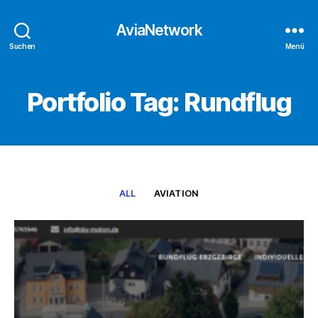
AviaNetwork
Suchen
Menü
Portfolio Tag: Rundflug
ALL
AVIATION