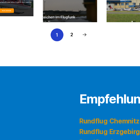
2
1
Empfehlu
Rundflug Chemnitz
Rundflug Erzgebir