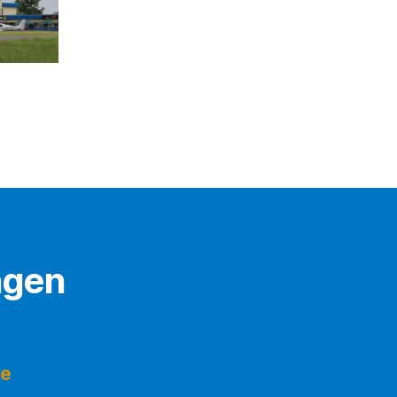
ngen
ge